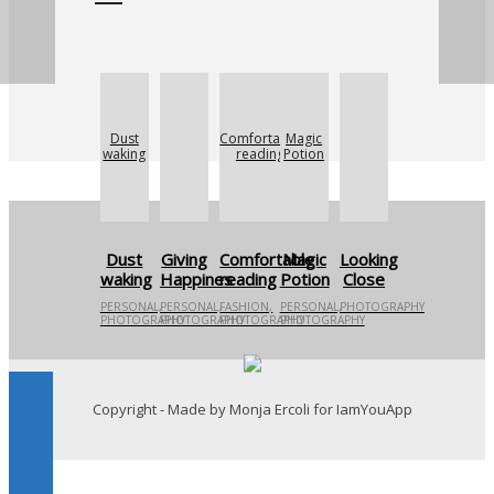
IMPARI“
NON CON IL
11
DISTURBO.
GENNAIO
2024
GRUPPO
INTELLIGENZA
Dust
Comfortable
Magic
E
waking
reading
Potion
LINGUAGGIO
Dust
Giving
Comfortable
Magic
Looking
waking
Happines
reading
Potion
Close
PERSONAL,
PERSONAL,
FASHION,
PERSONAL,
PHOTOGRAPHY
PHOTOGRAPHY
PHOTOGRAPHY
PHOTOGRAPHY
PHOTOGRAPHY
Copyright - Made by Monja Ercoli for IamYouApp
×