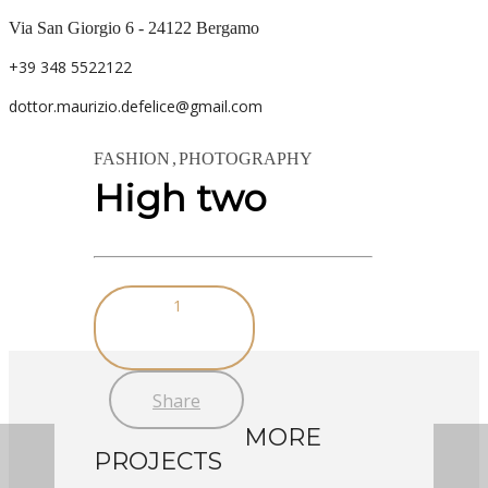
Via San Giorgio 6 - 24122 Bergamo
+39 348 5522122
dottor.maurizio.defelice@gmail.com
FASHION
PHOTOGRAPHY
High two
1
24
12
APRILE
FEBBRAIO
Share
2024
2024
MORE
“MI STA A
PARLARE
CUORE
CON LO
PROJECTS
CHE TU
STUDENTE,