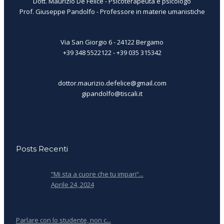
Dott. Maurizio De Felice - Psicoterapeuta e psicologo
Prof. Giuseppe Pandolfo - Professore in materie umanistiche
Via San Giorgio 6 - 24122 Bergamo
+39 348 5522122 - +39 035 315342
dottor.maurizio.defelice@gmail.com
gipandolfo@tiscali.it
Posts Recenti
“Mi sta a cuore che tu impari“...
Aprile 24, 2024
Parlare con lo studente, non c...