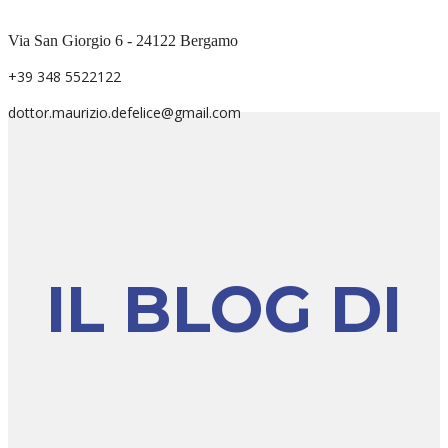
Via San Giorgio 6 - 24122 Bergamo
+39 348 5522122
dottor.maurizio.defelice@gmail.com
IL BLOG DI
24
12
APRILE
FEBBRAIO
2024
2024
“MI STA
PARLARE
A CUORE
CON LO
CHE TU
STUDENTE,
IMPARI“
NON CON