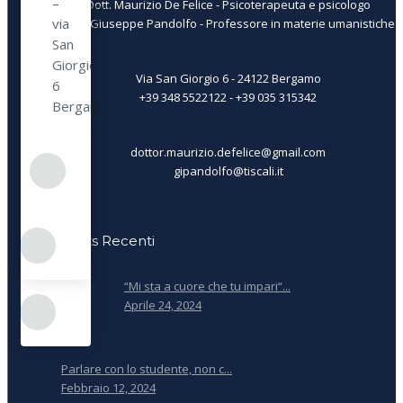
a
–
Dott. Maurizio De Felice - Psicoterapeuta e psicologo
Bergamo,
stabilirsi
via
Prof. Giuseppe Pandolfo - Professore in materie umanistiche
avviene
una
San
per
vera
Giorgio,
caso.
Via San Giorgio 6 - 24122 Bergamo
e
6
Come
+39 348 5522122 - +39 035 315342
propria...
Bergamo
spesso
accade
in
dottor.maurizio.defelice@gmail.com
gipandolfo@tiscali.it
...
Posts Recenti
“Mi sta a cuore che tu impari“...
Aprile 24, 2024
Parlare con lo studente, non c...
Febbraio 12, 2024